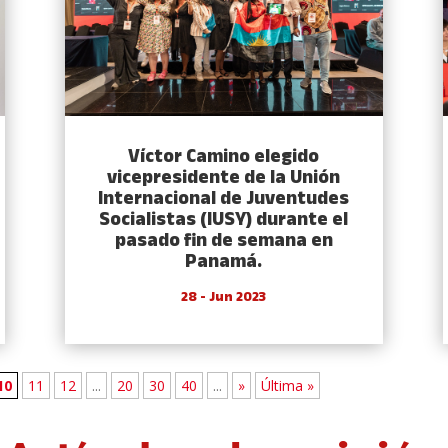
Víctor Camino elegido
vicepresidente de la Unión
Internacional de Juventudes
Socialistas (IUSY) durante el
pasado fin de semana en
Panamá.
28 - Jun 2023
10
11
12
...
20
30
40
...
»
Última »