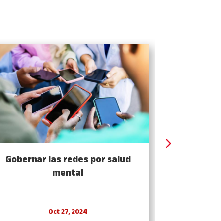
Gobernar las redes por salud
Una democ
mental
Oct 27, 2024