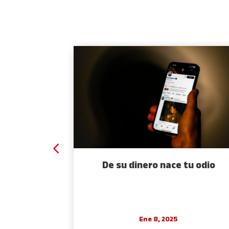
 espejo
De su dinero nace tu odio
Ene 8, 2025