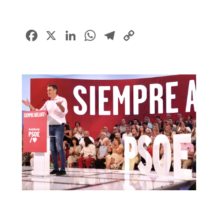
Facebook
X
LinkedIn
WhatsApp
Telegram
Copy
Link