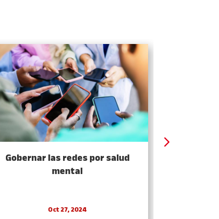
Gobernar las redes por salud
Una democ
mental
Oct 27, 2024