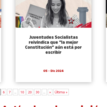
Juventudes Socialistas
reivindica que “la mejor
Constitución” aún está por
escribir
05 - Dic 2024
6
7
...
10
20
30
...
»
Última »