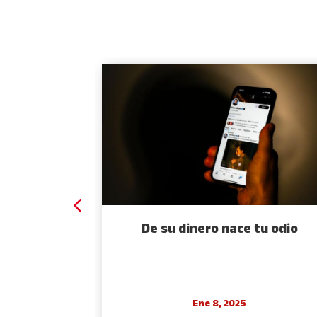
 espejo
De su dinero nace tu odio
Ene 8, 2025