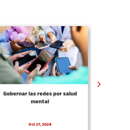
Gobernar las redes por salud
Una democ
mental
Oct 27, 2024