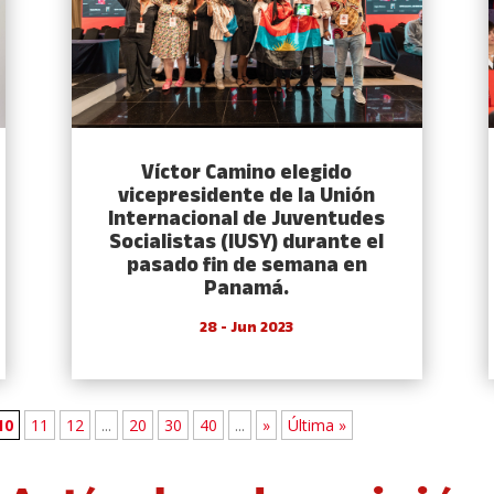
Víctor Camino elegido
vicepresidente de la Unión
Internacional de Juventudes
Socialistas (IUSY) durante el
pasado fin de semana en
Panamá.
28 - Jun 2023
10
11
12
...
20
30
40
...
»
Última »