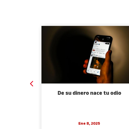
 espejo
De su dinero nace tu odio
Ene 8, 2025