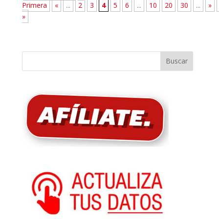
Primera
«
...
2
3
4
5
6
...
10
20
30
...
»
»