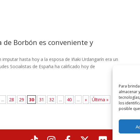
na de Borbón es conveniente y
n imputar hasta hoy a la esposa de Iñaki Urdangarín era un
tudes Socialistas de España ha calificado hoy de
Para brinda
almacenar y/
tecnología
...
28
29
30
31
32
...
40
...
»
Última »
los identifi
posible que 
A