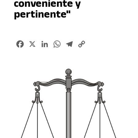
conveniente y
pertinente"
Facebook
X
LinkedIn
WhatsApp
Telegram
Copy
Link