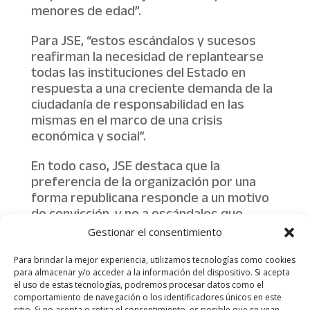
menores de edad”.
Para JSE, “estos escándalos y sucesos
reafirman la necesidad de replantearse
todas las instituciones del Estado en
respuesta a una creciente demanda de la
ciudadanía de responsabilidad en las
mismas en el marco de una crisis
económica y social”.
En todo caso, JSE destaca que la
preferencia de la organización por una
forma republicana responde a un motivo
de convicción, y no a escándalos que
puedan implicar a la opción monárquica.
Gestionar el consentimiento
Para brindar la mejor experiencia, utilizamos tecnologías como cookies
para almacenar y/o acceder a la información del dispositivo. Si acepta
el uso de estas tecnologías, podremos procesar datos como el
comportamiento de navegación o los identificadores únicos en este
sitio. Si no acepta o retira el consentimiento, es posible que se vean