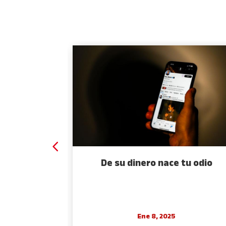
 espejo
De su dinero nace tu odio
Ene 8, 2025