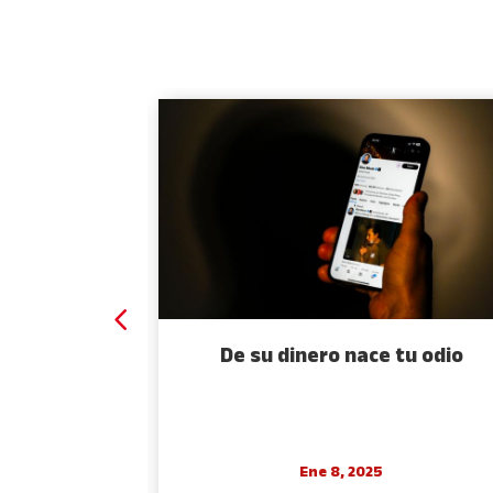
 espejo
De su dinero nace tu odio
Ene 8, 2025