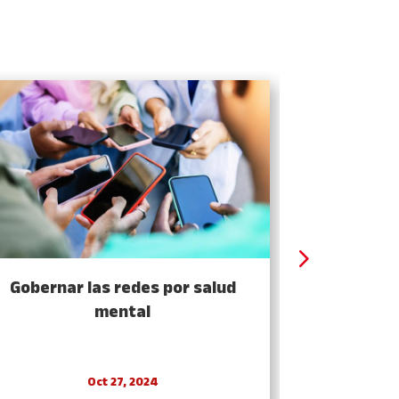
Gobernar las redes por salud
Una democ
mental
Oct 27, 2024