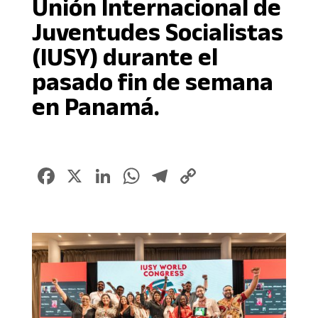
Unión Internacional de
Juventudes Socialistas
(IUSY) durante el
pasado fin de semana
en Panamá.
Facebook
X
LinkedIn
WhatsApp
Telegram
Copy
Link