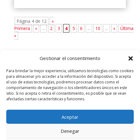
Página 4 de 12
«
Primera
«
...
2
3
4
5
6
...
10
...
»
Última
»
Gestionar el consentimiento
Para brindar la mejor experiencia, utilizamos tecnologías como cookies
para almacenar y/o acceder a la información del dispositivo. Si acepta
el uso de estas tecnologías, podremos procesar datos como el
comportamiento de navegación o los identificadores únicos en este
sitio. Si no acepta o retira el consentimiento, es posible que se vean
afectadas ciertas características y funciones.
Aviso legal
Política de Privacidad
Aceptar
Más información sobre las cookies
Denegar
Juventudes Socialistas de España