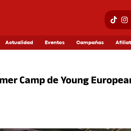
Actualidad
Eventos
Campañas
Afília
mer Camp de Young European 
am