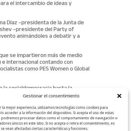
para el intercambio de ideas y
sana Díaz –presidenta de la Junta de
shev –presidente del Party of
 evento animándoles a debatir y a
 que se impartieron más de medio
) e internacional contando con
 socialistas como PES Women o Global
 la socialdemocracia hasta la
l laboral pasando por los derechos
Gestionar el consentimiento
 manifestación.
r la mejor experiencia, utilizamos tecnologías como cookies para
ists, y su presidente, Joao
o acceder a la información del dispositivo. Si acepta el uso de estas
s, podremos procesar datos como el comportamiento de navegación o
.
cadores únicos en este sitio. Si no acepta o retira el consentimiento, es
se vean afectadas ciertas características y funciones.