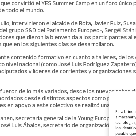
o que convirtió el YES Summer Camp en un foro único 
de todo el mundo.
julio, intervinieron el alcalde de Rota, Javier Ruiz, Su
 del grupo S&D del Parlamento Europeo-, Sergéi Stáni
dores que dieron la bienvenida a los participantes al
s que en los siguientes días se desarrollaron.
te contenido formativo en cuanto a talleres, de los
to nivel nacional (como José Luis Rodríguez Zapatero
odiputados y líderes de corrientes y organizaciones
fueron de lo más variados, desde los nuevos retos de
bordados desde distintos aspectos como puede ser e
dades en apoyo a este colectivo se realizó una pequeña
Para brinda
tkanen, secretaria general de la Young European Social
almacenar y/
tecnología
osé Luis Ábalos, secretario de organización del PSOE
los identifi
posible que 