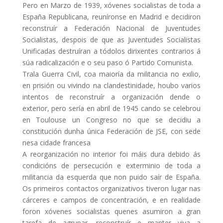
Pero en Marzo de 1939, xóvenes socialistas de toda a
España Republicana, reuníronse en Madrid e decidiron
reconstruír a Federación Nacional de Juventudes
Socialistas, despois de que as Juventudes Socialistas
Unificadas destruíran a tódolos dirixentes contrarios á
súa radicalización e o seu paso ó Partido Comunista.
Trala Guerra Civil, coa maioría da militancia no exilio,
en prisión ou vivindo na clandestinidade, houbo varios
intentos de reconstruír a organización dende o
exterior, pero sería en abril de 1945 cando se celebrou
en Toulouse un Congreso no que se decidiu a
constitución dunha única Federación de JSE, con sede
nesa cidade francesa
A reorganización no interior foi máis dura debido ás
condicións de persecución e exterminio de toda a
militancia da esquerda que non puido saír de España.
Os primeiros contactos organizativos tiveron lugar nas
cárceres e campos de concentración, e en realidade
foron xóvenes socialistas quenes asumiron a gran
tarefa de agrupar, reconstruír e manter viva a