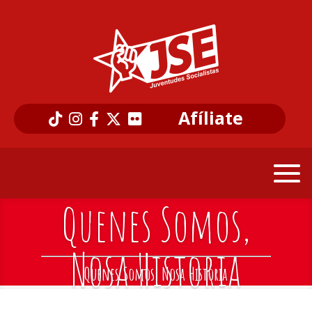
Afíliate
Quenes Somos,
Nosa Historia
Quenes Somos, Nosa Historia