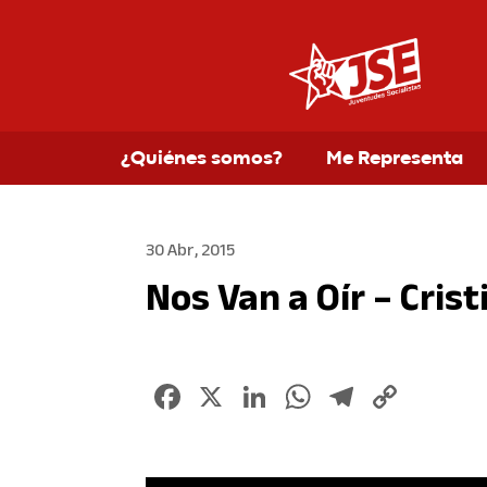
¿Quiénes somos?
Me Representa
30 Abr, 2015
Nos Van a Oí­r – Cri
Facebook
X
LinkedIn
WhatsApp
Telegr
Copy
Link