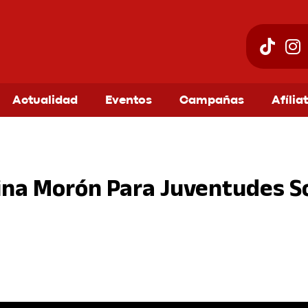
Actualidad
Eventos
Campañas
Afília
stina Morón Para Juventudes S
am