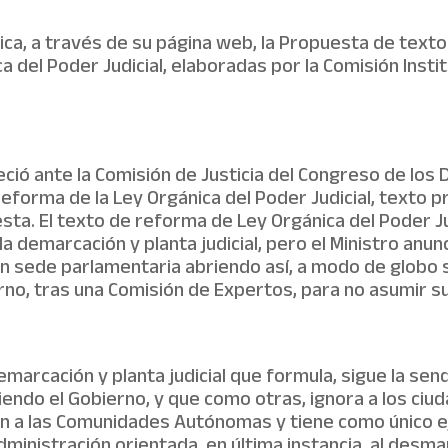
blica, a través de su página web, la Propuesta de text
ica del Poder Judicial, elaboradas por la Comisión Inst
eció ante la Comisión de Justicia del Congreso de los
eforma de la Ley Orgánica del Poder Judicial, texto 
sta. El texto de reforma de Ley Orgánica del Poder Ju
a demarcación y planta judicial, pero el Ministro anu
n sede parlamentaria abriendo así, a modo de globo so
o, tras una Comisión de Expertos, para no asumir su
marcación y planta judicial que formula, sigue la sen
endo el Gobierno, y que como otras, ignora a los ciu
n a las Comunidades Autónomas y tiene como único ej
dministración orientada, en última instancia, al desm