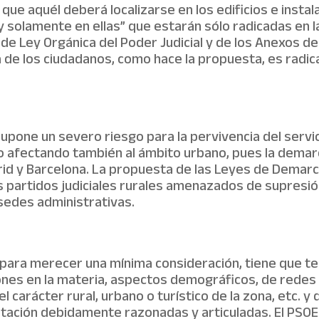
 que aquél deberá localizarse en los edificios e insta
y solamente en ellas” que estarán sólo radicadas en l
 de Ley Orgánica del Poder Judicial y de los Anexos 
icia de los ciudadanos, como hace la propuesta, es radic
pone un severo riesgo para la pervivencia del servicio
o afectando también al ámbito urbano, pues la demarc
drid y Barcelona. La propuesta de las Leyes de Demarc
los partidos judiciales rurales amenazados de supresi
sedes administrativas.
 para merecer una mínima consideración, tiene que t
es en la materia, aspectos demográficos, de redes d
el carácter rural, urbano o turístico de la zona, etc. y
tación debidamente razonadas y articuladas. El PSOE 