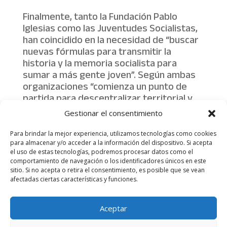
Finalmente, tanto la Fundación Pablo
Iglesias como las Juventudes Socialistas,
han coincidido en la necesidad de “buscar
nuevas fórmulas para transmitir la
historia y la memoria socialista para
sumar a más gente joven”. Según ambas
organizaciones “comienza un punto de
partida para descentralizar territorial y
generacionalmente unos valores
Gestionar el consentimiento
imprescindibles para interpretar todo lo
que está ocurriendo en la actualidad”.
Para brindar la mejor experiencia, utilizamos tecnologías como cookies
para almacenar y/o acceder a la información del dispositivo. Si acepta
el uso de estas tecnologías, podremos procesar datos como el
comportamiento de navegación o los identificadores únicos en este
sitio. Si no acepta o retira el consentimiento, es posible que se vean
afectadas ciertas características y funciones.
Aviso legal
Política de Privacidad
Aceptar
Más información sobre las cookies