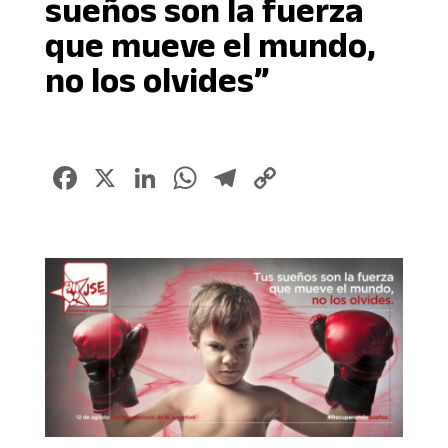
sueños son la fuerza
que mueve el mundo,
no los olvides”
Facebook
X
LinkedIn
WhatsApp
Telegram
Copy
Link