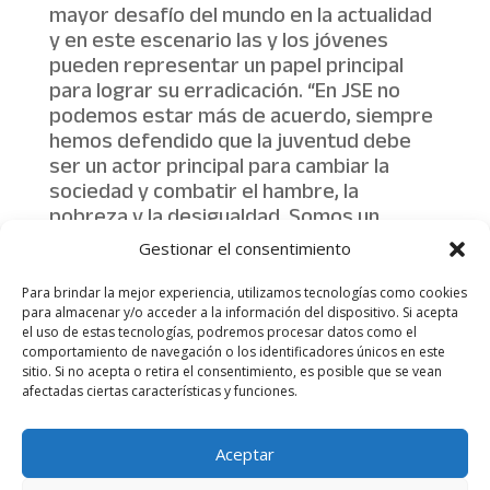
mayor desafío del mundo en la actualidad
y en este escenario las y los jóvenes
pueden representar un papel principal
para lograr su erradicación. “En JSE no
podemos estar más de acuerdo, siempre
hemos defendido que la juventud debe
ser un actor principal para cambiar la
sociedad y combatir el hambre, la
pobreza y la desigualdad. Somos un
indiscutible e imprescindible motor de
Gestionar el consentimiento
cambio para la transformación social”
concluyen.
Para brindar la mejor experiencia, utilizamos tecnologías como cookies
para almacenar y/o acceder a la información del dispositivo. Si acepta
el uso de estas tecnologías, podremos procesar datos como el
comportamiento de navegación o los identificadores únicos en este
sitio. Si no acepta o retira el consentimiento, es posible que se vean
afectadas ciertas características y funciones.
Aviso legal
Política de Privacidad
Aceptar
Más información sobre las cookies