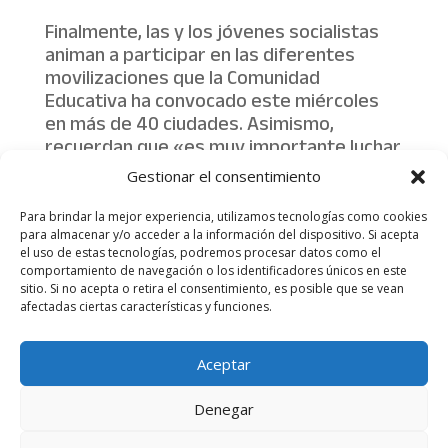
Finalmente, las y los jóvenes socialistas
animan a participar en las diferentes
movilizaciones que la Comunidad
Educativa ha convocado este miércoles
en más de 40 ciudades. Asimismo,
recuerdan que «es muy importante luchar
por nuestros derechos y no permitir que
Gestionar el consentimiento
se siga elitizando y menoscabando la
educación».
Para brindar la mejor experiencia, utilizamos tecnologías como cookies
para almacenar y/o acceder a la información del dispositivo. Si acepta
el uso de estas tecnologías, podremos procesar datos como el
comportamiento de navegación o los identificadores únicos en este
sitio. Si no acepta o retira el consentimiento, es posible que se vean
afectadas ciertas características y funciones.
Aviso legal
Política de Privacidad
Aceptar
Más información sobre las cookies
Denegar
Juventudes Socialistas de España