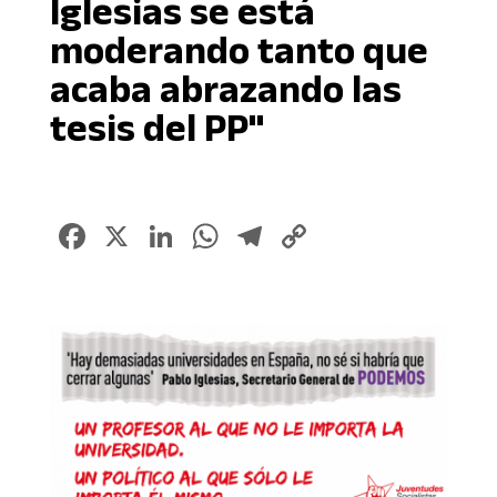
Iglesias se está
moderando tanto que
acaba abrazando las
tesis del PP"
Facebook
X
LinkedIn
WhatsApp
Telegram
Copy
Link