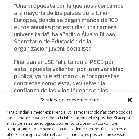
“Una propuesta con la que nos acercamos
a la mayoría de los países de la Unión
Europea, donde se pagan menos de 100
euros anuales por estudiar una carrera
universitaria”, ha añadido Álvaro Bilbao,
Secretario de Educación de la
organización juvenil socialista.
Finalizan en JSE felicitando al PSOE por
esta “apuesta valiente” por la universidad
pública, ya que afirman que “propuestas
concretas como ésta, devuelven la
confianza de las y los jóvenes en las
instituciones y en la política”,
Gestionar el consentimiento
precisamente al recuperar derechos que
se habían perdido.
Para brindar la mejor experiencia, utilizamos tecnologías como cookies
para almacenar y/o acceder a la información del dispositivo. Si acepta
el uso de estas tecnologías, podremos procesar datos como el
comportamiento de navegación o los identificadores únicos en este
sitio. Si no acepta o retira el consentimiento, es posible que se vean