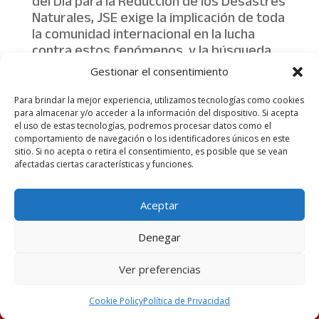
del Día para la Reducción de los Desastres
Naturales, JSE exige la implicación de toda
la comunidad internacional en la lucha
contra estos fenómenos, y la búsqueda
de consensos urgentes en materia
Gestionar el consentimiento
energética y medioambiental es “un paso
indispensable para ello”.
Para brindar la mejor experiencia, utilizamos tecnologías como cookies
para almacenar y/o acceder a la información del dispositivo. Si acepta
el uso de estas tecnologías, podremos procesar datos como el
comportamiento de navegación o los identificadores únicos en este
sitio. Si no acepta o retira el consentimiento, es posible que se vean
afectadas ciertas características y funciones.
Aviso legal
Política de Privacidad
Aceptar
Más información sobre las cookies
Denegar
Juventudes Socialistas de España
Ver preferencias
Cookie Policy
Política de Privacidad