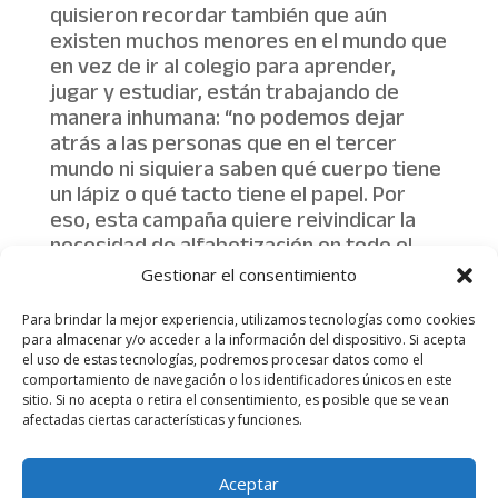
quisieron recordar también que aún
existen muchos menores en el mundo que
en vez de ir al colegio para aprender,
jugar y estudiar, están trabajando de
manera inhumana: “no podemos dejar
atrás a las personas que en el tercer
mundo ni siquiera saben qué cuerpo tiene
un lápiz o qué tacto tiene el papel. Por
eso, esta campaña quiere reivindicar la
necesidad de alfabetización en todo el
mundo, sin distinciones de ningún tipo”.
Gestionar el consentimiento
Para brindar la mejor experiencia, utilizamos tecnologías como cookies
para almacenar y/o acceder a la información del dispositivo. Si acepta
el uso de estas tecnologías, podremos procesar datos como el
comportamiento de navegación o los identificadores únicos en este
sitio. Si no acepta o retira el consentimiento, es posible que se vean
afectadas ciertas características y funciones.
Aviso legal
Política de Privacidad
Aceptar