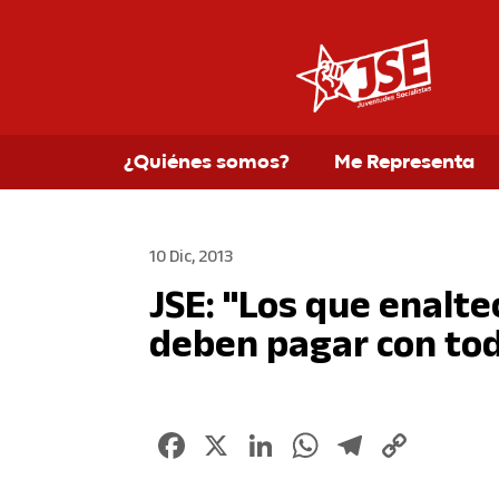
¿Quiénes somos?
Me Representa
10 Dic, 2013
JSE: "Los que enalte
deben pagar con tod
Facebook
X
LinkedIn
WhatsApp
Telegr
Copy
Link