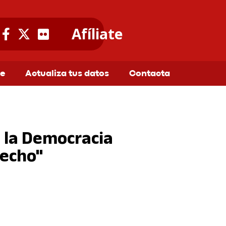
Afíliate
te
Actualiza tus datos
Contacta
o la Democracia
recho"