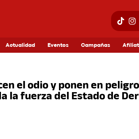
Actualidad
Eventos
Campañas
Afília
cen el odio y ponen en peligr
a la fuerza del Estado de De
am