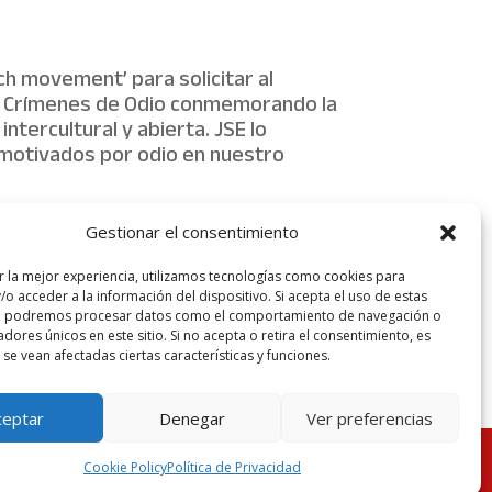
h movement’ para solicitar al
los Crímenes de Odio conmemorando la
tercultural y abierta. JSE lo
 motivados por odio en nuestro
Gestionar el consentimiento
, en España o en el exterior, debe
r la mejor experiencia, utilizamos tecnologías como cookies para
bre y más igualitaria pues en ella
o acceder a la información del dispositivo. Si acepta el uso de estas
s, podremos procesar datos como el comportamiento de navegación o
cadores únicos en este sitio. Si no acepta o retira el consentimiento, es
se vean afectadas ciertas características y funciones.
ceptar
Denegar
Ver preferencias
Aviso legal
Política de Privacidad
Más información sobre las
Cookie Policy
Política de Privacidad