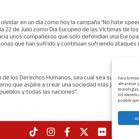
olvidar en un día como hoy la campaña ‘No hate speec
ía 22 de Julio como Día Europeo de las Víctimas de 
cia unos compañeros que sólo defendían una Europa in
sonas que han sufrido y continúan sufriendo ataques
n de los Derechos Humanos, sea cual sea su naturaleza
Para brinda
erno que aspire a crear una sociedad más justa, más li
almacenar y/
tecnología
pueblos y todas las naciones”.
los identifi
posible que 
A