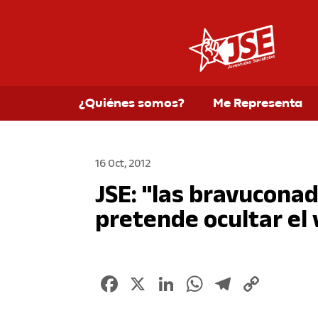
¿Quiénes somos?
Me Representa
16 Oct, 2012
JSE: "las bravucona
pretende ocultar el
Facebook
X
LinkedIn
WhatsApp
Telegr
Copy
Link