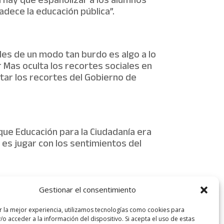
n hay que españolizar a los alumnos
adece la educación pública”.
les de un modo tan burdo es algo a lo
Mas oculta los recortes sociales en
ltar los recortes del Gobierno de
que Educación para la Ciudadanía era
 es jugar con los sentimientos del
Gestionar el consentimiento
bre pensamiento del alumnado y nos
; la derecha y Wert se dedican a
r la mejor experiencia, utilizamos tecnologías como cookies para
voluntad inconfesable de volver a una
o acceder a la información del dispositivo. Si acepta el uso de estas