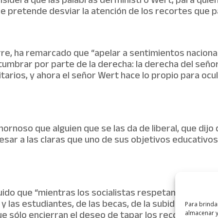
sidera que las palabras del ministro Wert, para quie
e pretende desviar la atención de los recortes que p
orre, ha remarcado que “apelar a sentimientos naciona
brar por parte de la derecha: la derecha del señor 
tarios, y ahora el señor Wert hace lo propio para ocu
rnoso que alguien que se las da de liberal, que dijo 
sar a las claras que uno de sus objetivos educativos
luido que “mientras los socialistas respetamos el li
 las estudiantes, de las becas, de la subida de tasas
Para brinda
e sólo encierran el deseo de tapar los recortes y la 
almacenar y/