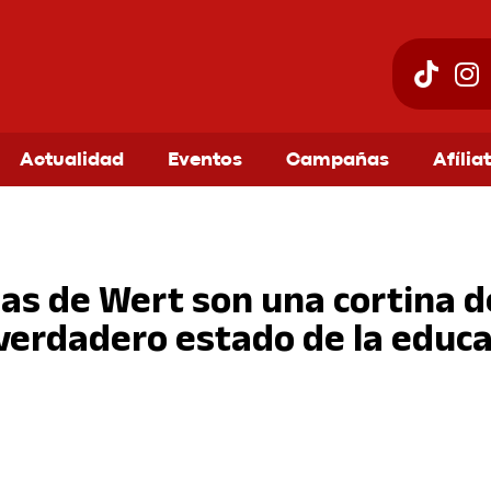
Actualidad
Eventos
Campañas
Afília
das de Wert son una cortina 
 verdadero estado de la educa
am