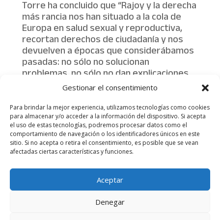
Torre ha concluido que “Rajoy y la derecha
más rancia nos han situado a la cola de
Europa en salud sexual y reproductiva,
recortan derechos de ciudadanía y nos
devuelven a épocas que considerábamos
pasadas: no sólo no solucionan
problemas, no sólo no dan explicaciones,
sino que recortan derechos: ése es el
Gestionar el consentimiento
balance de un gobierno caduco que
deshonra a nuestro país“.
Para brindar la mejor experiencia, utilizamos tecnologías como cookies
para almacenar y/o acceder a la información del dispositivo. Si acepta
el uso de estas tecnologías, podremos procesar datos como el
comportamiento de navegación o los identificadores únicos en este
sitio. Si no acepta o retira el consentimiento, es posible que se vean
afectadas ciertas características y funciones.
Aviso legal
Política de Privacidad
Aceptar
Más información sobre las cookies
Denegar
Juventudes Socialistas de España