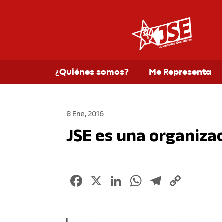
¿Quiénes somos?
Me Representa
8 Ene, 2016
JSE es una organiza
Facebook
X
LinkedIn
WhatsApp
Telegr
Copy
Link