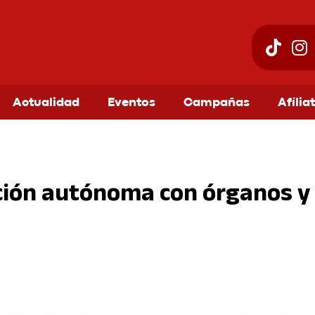
Actualidad
Eventos
Campañas
Afília
ción autónoma con órganos y
am