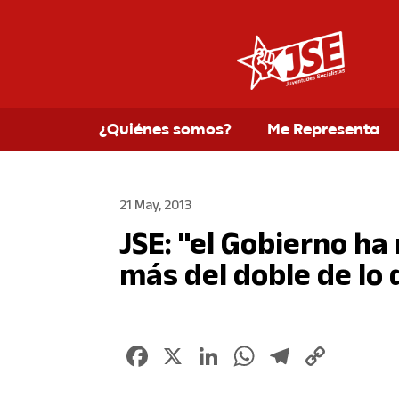
¿Quiénes somos?
Me Representa
21 May, 2013
JSE: "el Gobierno h
más del doble de lo
Facebook
X
LinkedIn
WhatsApp
Telegr
Copy
Link