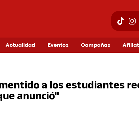
Actualidad
Eventos
Campañas
Afília
a mentido a los estudiantes r
 que anunció"
am