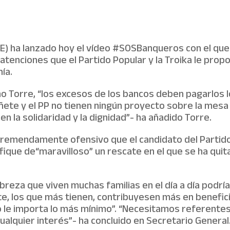
SE) ha lanzado hoy el vídeo #SOSBanqueros con el qu
atenciones que el Partido Popular y la Troika le propo
ía.
no Torre, “los excesos de los bancos deben pagarlos 
ñete y el PP no tienen ningún proyecto sobre la mesa 
n la solidaridad y la dignidad”- ha añadido Torre.
 tremendamente ofensivo que el candidato del Partido
fique de“maravilloso” un rescate en el que se ha quit
breza que viven muchas familias en el día a día podrí
te, los que más tienen, contribuyesen más en benefic
 le importa lo más mínimo”. “Necesitamos referentes
ualquier interés”- ha concluido en Secretario General