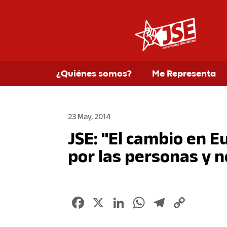
¿Quiénes somos?
Me Representa
23 May, 2014
JSE: "El cambio en E
por las personas y n
Facebook
X
LinkedIn
WhatsApp
Telegr
Copy
Link