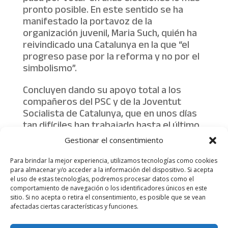
pronto posible. En este sentido se ha
manifestado la portavoz de la
organización juvenil, Maria Such, quién ha
reivindicado una Catalunya en la que “el
progreso pase por la reforma y no por el
simbolismo”.
Concluyen dando su apoyo total a los
compañeros del PSC y de la Joventut
Socialista de Catalunya, que en unos días
tan difíciles han trabajado hasta el último
segundo por una resolución dialogada del
Gestionar el consentimiento
conflicto, por lo que agradecen su valentía
y su compromiso con la democracia.
Para brindar la mejor experiencia, utilizamos tecnologías como cookies
para almacenar y/o acceder a la información del dispositivo. Si acepta
el uso de estas tecnologías, podremos procesar datos como el
comportamiento de navegación o los identificadores únicos en este
sitio. Si no acepta o retira el consentimiento, es posible que se vean
afectadas ciertas características y funciones.
Aviso legal
Política de Privacidad