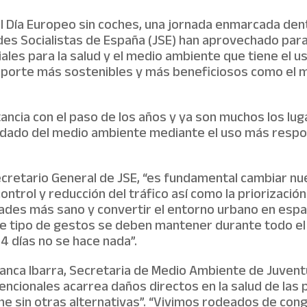
 Día Europeo sin coches, una jornada enmarcada den
es Socialistas de España (JSE) han aprovechado para 
ales para la salud y el medio ambiente que tiene el us
orte más sostenibles y más beneficiosos como el metr
ancia con el paso de los años y ya son muchos los lu
idado del medio ambiente mediante el uso más respons
cretario General de JSE, “es fundamental cambiar nu
ntrol y reducción del tráfico así como la priorizació
iudades más sano y convertir el entorno urbano en esp
te tipo de gestos se deben mantener durante todo e
64 días no se hace nada”.
lanca Ibarra, Secretaria de Medio Ambiente de Juventu
vencionales acarrea daños directos en la salud de la
he sin otras alternativas”. “Vivimos rodeados de con