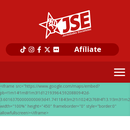
Afíliate
<iframe src="https://www.google.com/maps/embed?
pb=!1m14!1m8!1m3!1d12193964.592088094!2d-
3.6016370000000006!3d41.741184!3m2!1i1024!2i768!4f13.1!3m3!
width="100%" height="450" frameborder="0" style="border:0"
allowfullscreen></iframe>