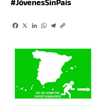
#JóvenesSinPaí­s
Facebook
X
LinkedIn
WhatsApp
Telegram
Copy
Link