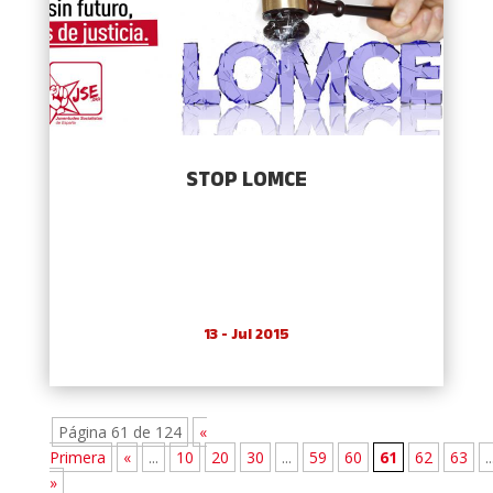
STOP LOMCE
13 - Jul 2015
Página 61 de 124
«
Primera
«
...
10
20
30
...
59
60
61
62
63
..
»