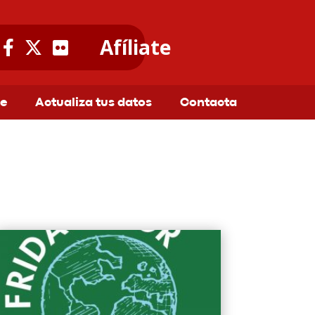
Afíliate
te
Actualiza tus datos
Contacta