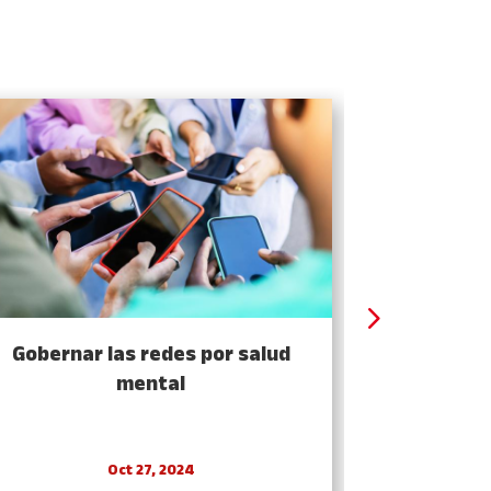
Gobernar las redes por salud
Una democ
mental
Oct 27, 2024