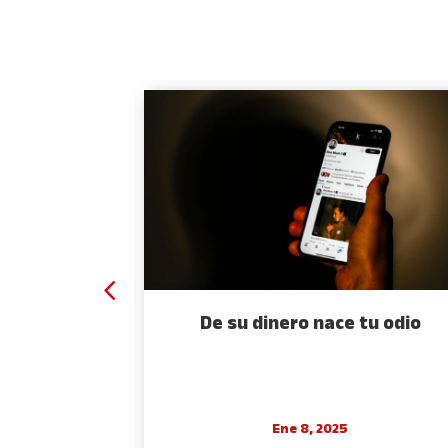
 espejo
De su dinero nace tu odio
Ene 8, 2025