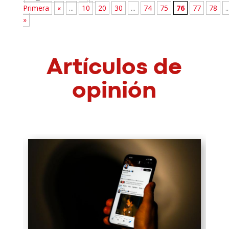
Primera
«
...
10
20
30
...
74
75
76
77
78
..
»
Artículos de
opinión