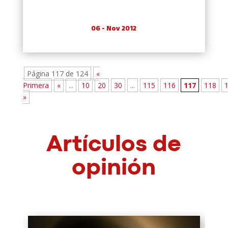
06 - Nov 2012
Página 117 de 124
«
Primera
«
...
10
20
30
...
115
116
117
118
»
Artículos de
opinión