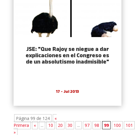
JSE: "Que Rajoy se niegue a dar
explicaciones en el Congreso es
de un absolutismo inadmisible"
17 - Jul 2013
Página 99 de 124
«
Primera
«
...
10
20
30
...
97
98
99
100
101
»