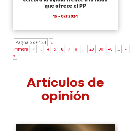
celebra la ayuda frente a la nada
que ofrece el PP
15 - Oct 2024
Página 6 de 124
«
Primera
«
...
4
5
6
7
8
...
20
30
40
...
»
»
Artículos de
opinión