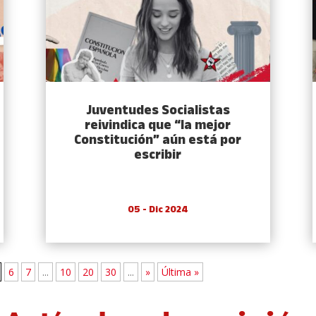
Juventudes Socialistas
reivindica que “la mejor
Constitución” aún está por
escribir
05 - Dic 2024
6
7
...
10
20
30
...
»
Última »