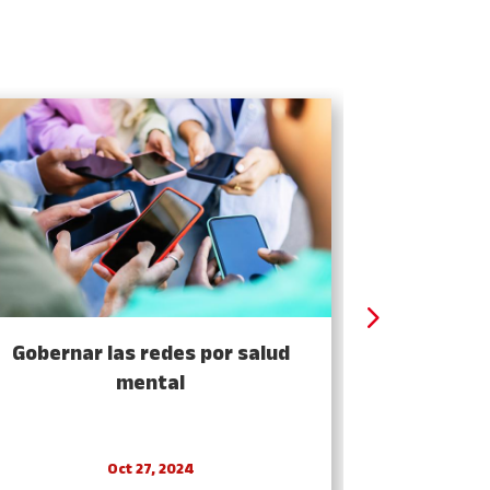
Gobernar las redes por salud
Una democ
mental
Oct 27, 2024