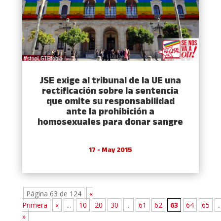
JSE exige al tribunal de la UE una
rectificación sobre la sentencia
que omite su responsabilidad
ante la prohibición a
homosexuales para donar sangre
17 - May 2015
Página 63 de 124
«
Primera
«
...
10
20
30
...
61
62
63
64
65
..
»