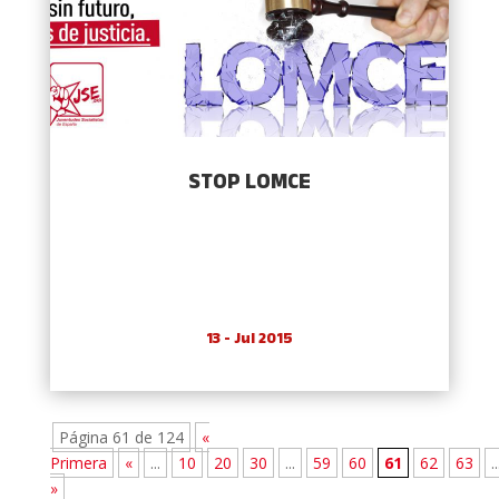
STOP LOMCE
13 - Jul 2015
Página 61 de 124
«
Primera
«
...
10
20
30
...
59
60
61
62
63
..
»