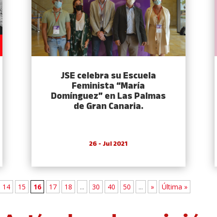
JSE celebra su Escuela
Feminista “María
Domínguez” en Las Palmas
de Gran Canaria.
26 - Jul 2021
14
15
16
17
18
...
30
40
50
...
»
Última »