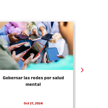
Gobernar las redes por salud
Una democ
mental
Oct 27, 2024