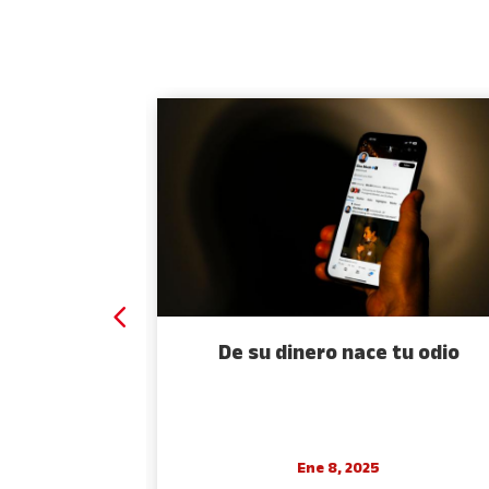
 espejo
De su dinero nace tu odio
Ene 8, 2025