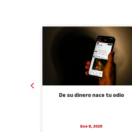
 espejo
De su dinero nace tu odio
Ene 8, 2025