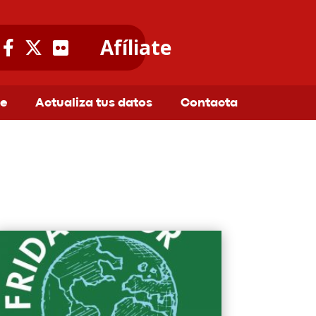
Afíliate
te
Actualiza tus datos
Contacta