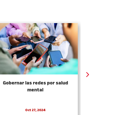
Gobernar las redes por salud
Una democ
mental
Oct 27, 2024