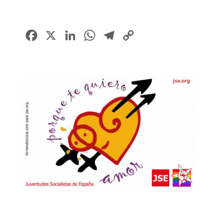
Facebook
X
LinkedIn
WhatsApp
Telegram
Copy
Link