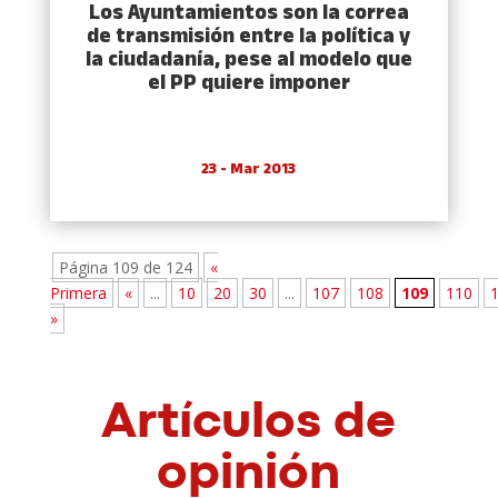
Los Ayuntamientos son la correa
de transmisión entre la polí­tica y
la ciudadaní­a, pese al modelo que
el PP quiere imponer
23 - Mar 2013
Página 109 de 124
«
Primera
«
...
10
20
30
...
107
108
109
110
»
Artículos de
opinión