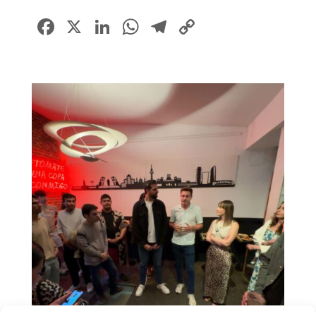
Facebook
X
LinkedIn
WhatsApp
Telegram
Copy
Link