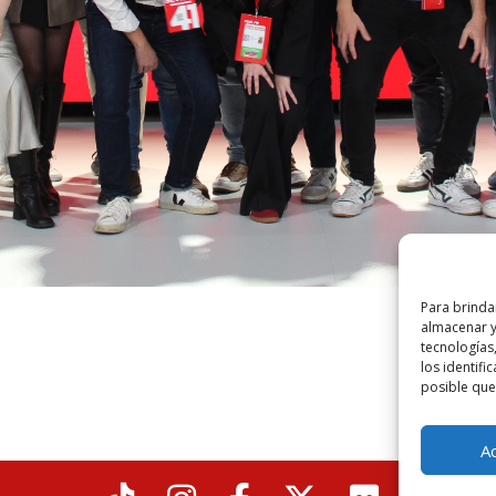
Para brinda
almacenar y/
tecnología
los identifi
posible que 
A